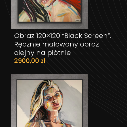
Obraz 120×120 “Black Screen”.
DODAJ DO KOSZYKA
Ręcznie malowany obraz
olejny na płótnie
2900,00
zł