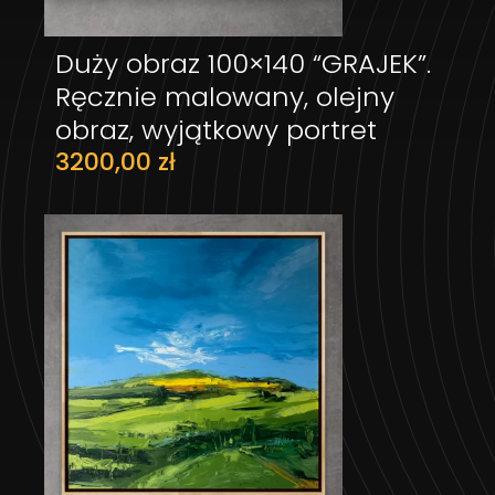
Duży obraz 100×140 “GRAJEK”.
DODAJ DO KOSZYKA
Ręcznie malowany, olejny
obraz, wyjątkowy portret
3200,00
zł