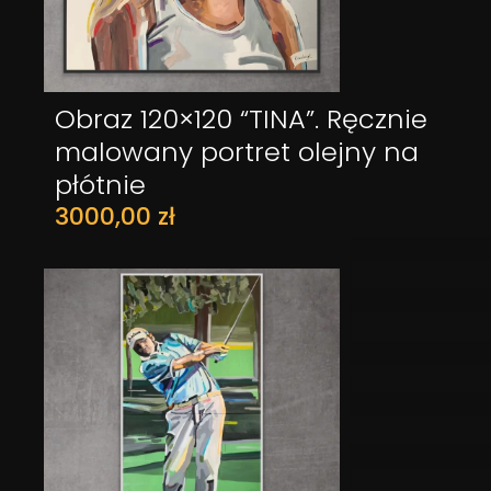
Obraz 120×120 “TINA”. Ręcznie
DODAJ DO KOSZYKA
malowany portret olejny na
płótnie
3000,00
zł