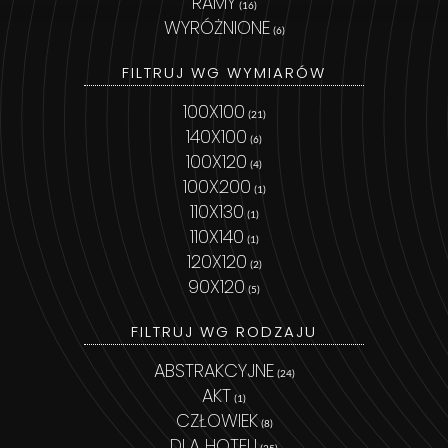
RAMY
(16)
WYRÓŻNIONE
(6)
FILTRUJ WG WYMIARÓW
100X100
(21)
140X100
(6)
100X120
(4)
100X200
(1)
110X130
(1)
110X140
(1)
120X120
(2)
90X120
(5)
FILTRUJ WG RODZAJU
ABSTRAKCYJNE
(24)
AKT
(1)
CZŁOWIEK
(8)
DLA HOTELI
(25)