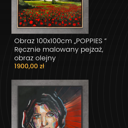
Obraz 100x100cm „POPPIES ”
DODAJ DO KOSZYKA
Ręcznie malowany pejzaż,
obraz olejny
1900,00
zł