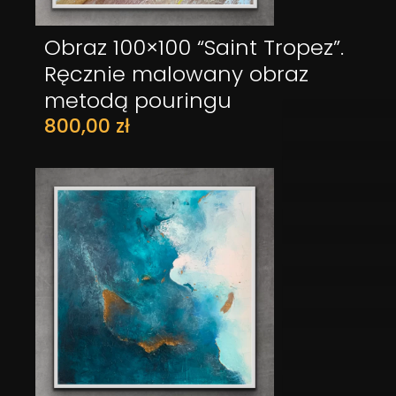
Obraz 100×100 “Saint Tropez”.
DODAJ DO KOSZYKA
Ręcznie malowany obraz
metodą pouringu
800,00
zł