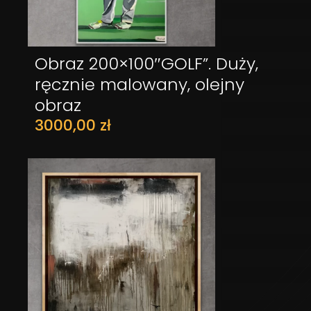
Obraz 200×100″GOLF”. Duży,
DODAJ DO KOSZYKA
ręcznie malowany, olejny
obraz
3000,00
zł