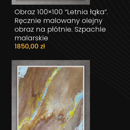
Obraz 100×100 “Letnia łąka”.
DODAJ DO KOSZYKA
Ręcznie malowany olejny
obraz na płótnie. Szpachle
malarskie
1850,00
zł