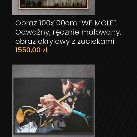
Obraz 100x100cm “WE MGLE”.
DODAJ DO KOSZYKA
Odważny, ręcznie malowany,
obraz akrylowy z zaciekami
1550,00
zł