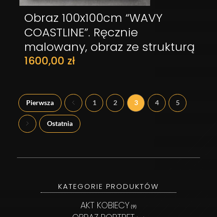
Obraz 100x100cm “WAVY
DODAJ DO KOSZYKA
COASTLINE”. Ręcznie
malowany, obraz ze strukturą
1600,00
zł
Pierwsza
1
2
3
4
5
Ostatnia
KATEGORIE PRODUKTÓW
AKT KOBIECY
(9)