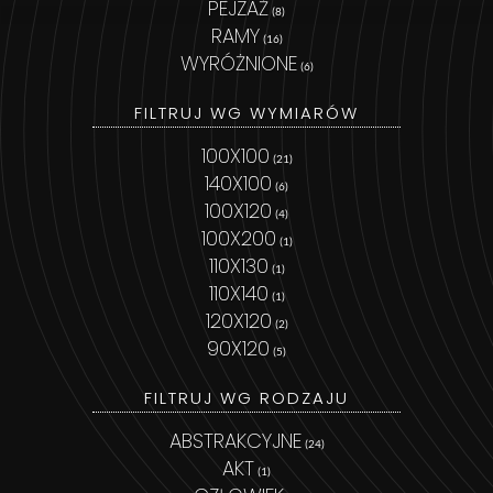
PEJZAŻ
(8)
RAMY
(16)
WYRÓŻNIONE
(6)
FILTRUJ WG WYMIARÓW
100X100
(21)
140X100
(6)
100X120
(4)
100X200
(1)
110X130
(1)
110X140
(1)
120X120
(2)
90X120
(5)
FILTRUJ WG RODZAJU
ABSTRAKCYJNE
(24)
AKT
(1)