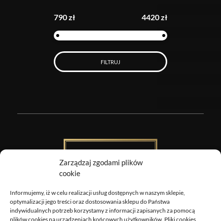
790 zł
4420 zł
FILTRUJ
Zarządzaj zgodami plików
cookie
Informujemy, iż w celu realizacji usług dostępnych w naszym sklepie,
Obrazy Sztuki
optymalizacji jego treści oraz dostosowania sklepu do Państwa
indywidualnych potrzeb korzystamy z informacji zapisanych za pomocą
DOSTAWA
plików cookies na urządzeniach końcowych użytkowników. Pliki cookies