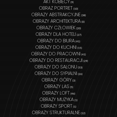
AKT KOBIECY
(9)
OBRAZ PORTRET
(10)
OBRAZY ABSTRAKCYJNE
(38)
OBRAZY ARCHITEKTURA
(0)
OBRAZY CZŁOWIEK
(20)
OBRAZY DLA HOTELI
(27)
OBRAZY DO BIURA
(41)
OBRAZY DO KUCHNI
(15)
OBRAZY DO PRACOWNI
(41)
OBRAZY DO RESTAURACJI
(29)
OBRAZY DO SALONU
(53)
OBRAZY DO SYPIALNI
(26)
OBRAZY GÓRY
(3)
OBRAZY LAS
(5)
OBRAZY LOFT
(46)
OBRAZY MUZYKA
(1)
OBRAZY SPORT
(1)
OBRAZY STRUKTURALNE
(12)