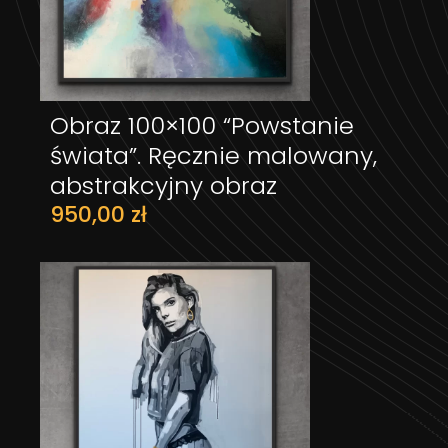
Obraz 100×100 “Powstanie
DODAJ DO KOSZYKA
świata”. Ręcznie malowany,
abstrakcyjny obraz
950,00
zł