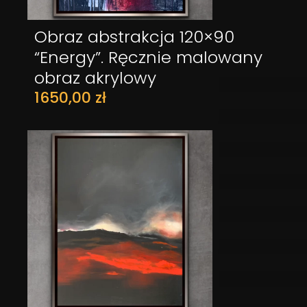
Obraz abstrakcja 120×90
DODAJ DO KOSZYKA
“Energy”. Ręcznie malowany
obraz akrylowy
1650,00
zł