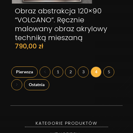
Obraz abstrakcja 120×90
DODAJ DO KOSZYKA
“VOLCANO”. Ręcznie
malowany obraz akrylowy
techniką mieszaną
790,00
zł
Pierwsza
1
2
3
4
5
Ostatnia
KATEGORIE PRODUKTÓW