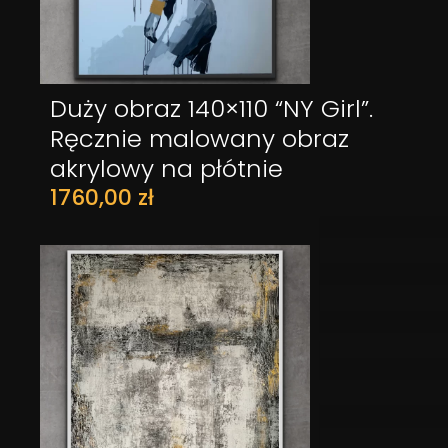
Duży obraz 140×110 “NY Girl”.
DODAJ DO KOSZYKA
Ręcznie malowany obraz
akrylowy na płótnie
1760,00
zł