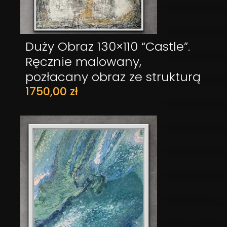
Duży Obraz 130×110 “Castle”.
DODAJ DO KOSZYKA
Ręcznie malowany,
pozłacany obraz ze strukturą
1750,00
zł