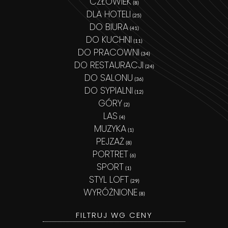
CZŁOWIEK
(8)
DLA HOTELI
(25)
DO BIURA
(41)
DO KUCHNI
(11)
DO PRACOWNI
(34)
DO RESTAURACJI
(24)
DO SALONU
(36)
DO SYPIALNI
(12)
GÓRY
(2)
LAS
(4)
MUZYKA
(1)
PEJZAŻ
(8)
PORTRET
(6)
SPORT
(1)
STYL LOFT
(29)
WYRÓŻNIONE
(8)
FILTRUJ WG CENY