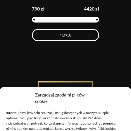
790 zł
4420 zł
FILTRUJ
Zarządzaj zgodami plików
cookie
Informujemy, iż w celu realizacji usług dostępnych w naszym sklepie,
Obrazy Sztuki
optymalizacji jego treści oraz dostosowania sklepu do Państwa
indywidualnych potrzeb korzystamy z informacji zapisanych za pomocą
DOSTAWA
plików cookies na urządzeniach końcowych użytkowników. Pliki cookies