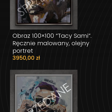
Obraz 100×100 “Tacy Sami”.
DODAJ DO KOSZYKA
Ręcznie malowany, olejny
portret
3950,00
zł