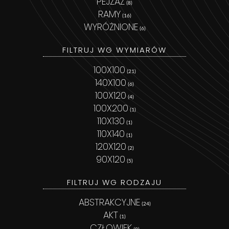
PEJZAŻ
(8)
RAMY
(16)
WYRÓŻNIONE
(6)
FILTRUJ WG WYMIARÓW
100X100
(21)
140X100
(6)
100X120
(4)
100X200
(1)
110X130
(1)
110X140
(1)
120X120
(2)
90X120
(5)
FILTRUJ WG RODZAJU
ABSTRAKCYJNE
(24)
AKT
(1)
CZŁOWIEK
(8)