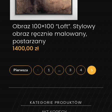
Obraz 100×100 “Loft”. Stylowy
DODAJ DO KOSZYKA
obraz ręcznie malowany,
postarzany
1400,00
zł
Pierwsza
1
...
3
4
5
KATEGORIE PRODUKTÓW