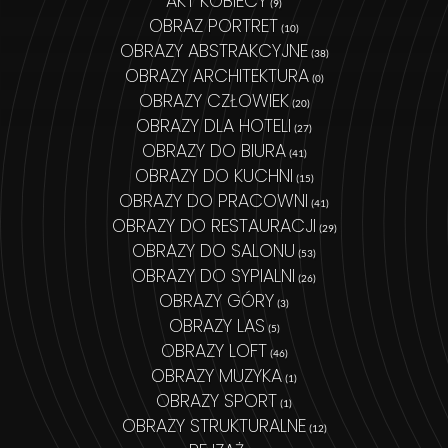
AKT KOBIECY
(9)
OBRAZ PORTRET
(10)
OBRAZY ABSTRAKCYJNE
(38)
OBRAZY ARCHITEKTURA
(0)
OBRAZY CZŁOWIEK
(20)
OBRAZY DLA HOTELI
(27)
OBRAZY DO BIURA
(41)
OBRAZY DO KUCHNI
(15)
OBRAZY DO PRACOWNI
(41)
OBRAZY DO RESTAURACJI
(29)
OBRAZY DO SALONU
(53)
OBRAZY DO SYPIALNI
(26)
OBRAZY GÓRY
(3)
OBRAZY LAS
(5)
OBRAZY LOFT
(46)
OBRAZY MUZYKA
(1)
OBRAZY SPORT
(1)
OBRAZY STRUKTURALNE
(12)