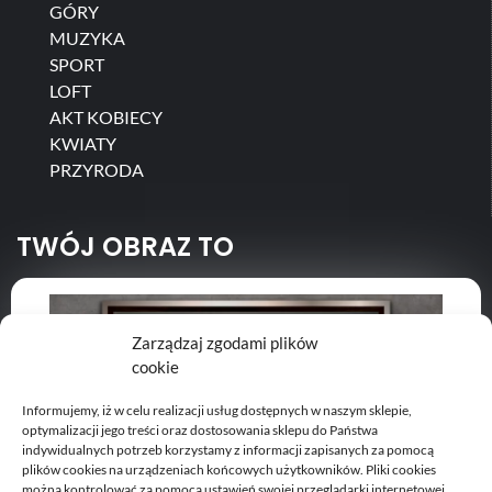
GÓRY
MUZYKA
SPORT
LOFT
AKT KOBIECY
KWIATY
PRZYRODA
TWÓJ OBRAZ TO
Zarządzaj zgodami plików
cookie
Informujemy, iż w celu realizacji usług dostępnych w naszym sklepie,
optymalizacji jego treści oraz dostosowania sklepu do Państwa
indywidualnych potrzeb korzystamy z informacji zapisanych za pomocą
plików cookies na urządzeniach końcowych użytkowników. Pliki cookies
można kontrolować za pomocą ustawień swojej przeglądarki internetowej.