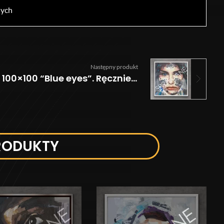
nych
Następny produkt
Obraz 100×100 “Blue eyes”. Ręcznie malowany, olejny portret
RODUKTY