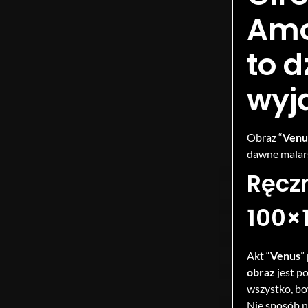
Amo
to d
wyj
Obraz “
Venu
dawne malars
Ręcz
100×
Akt “
Venus
”
obraz
jest p
wszystko, b
Nie sposób n