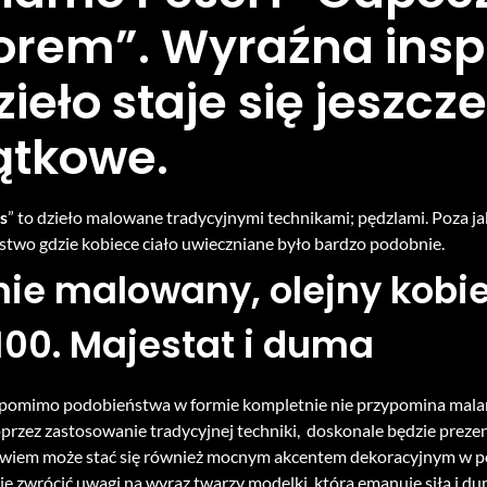
rem”. Wyraźna inspi
zieło staje się jeszcz
ątkowe.
s
” to dzieło malowane tradycyjnymi technikami; pędzlami. Poza j
two gdzie kobiece ciało uwieczniane było bardzo podobnie.
nie malowany, olejny kobi
100. Majestat i duma
 pomimo podobieństwa w formie kompletnie nie przypomina malar
oprzez zastosowanie tradycyjnej techniki, doskonale będzie preze
owiem może stać się również mocnym akcentem dekoracyjnym w p
ie zwrócić uwagi na wyraz twarzy modelki, która emanuje siłą i d