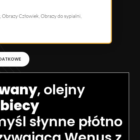
,
Obrazy Człowiek
,
Obrazy do sypialni
,
DATKOWE
owany
, olejny
obiecy
yśl słynne płótno
czywającą Wenus z