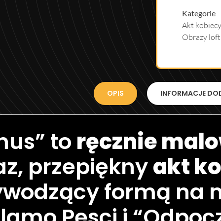
Kategorie
Akt kobiecy
Obrazy loft
OPIS
INFORMACJE DO
nus” to
ręcznie mal
az, przepiękny
akt k
ywodzący formą na m
olamo Pesci i “Odpo