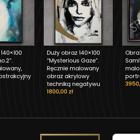
 140×100
Duży obraz 140×100
Obra
 DO KOSZYKA
DODAJ DO KOSZYKA
o.2”.
“Mysterious Gaze”.
Sami”
alowany,
Ręcznie malowany
malo
bstrakcyjny
obraz akrylowy
portr
3950
techniką negatywu
1800,00
zł