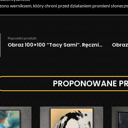
zono werniksem, który chroni przed działaniem promieni słonecz
Poprzedni produkt
Obraz 100×100 “Tacy Sami”. Ręcznie malowany, olejny portret
PROPONOWANE P