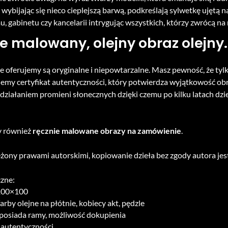
e wybijając się nieco cieplejszą barwą, podkreślają sylwetkę ujętą n
, gabinetu czy kancelarii intrygując wszystkich, którzy zwrócą na
e malowany, olejny obraz olejny.
re oferujemy
są oryginalne i niepowtarzalne. Masz pewność, że tyl
emy certyfikat autentyczności, który potwierdza wyjątkowość obr
 działaniem promieni słonecznych dzięki czemu po kilku latach dzi
 również
ręcznie malowane obrazy na zamówienie
.
żony prawami autorskimi, kopiowanie dzieła bez zgody autora je
zne:
100×100
farby olejne na płótnie, kobiecy akt, pędzle
 posiada ramy, możliwość dokupienia
 autentyczności