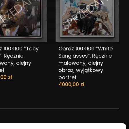
z 100×100 “Tacy
Obraz 100×100 “White
DODAJ DO KOSZYKA
DODAJ DO KOSZYKA
. Ręcznie
Sunglasses”. Ręcznie
wany, olejny
malowany, olejny
et
obraz, wyjątkowy
,00
zł
portret
4000,00
zł