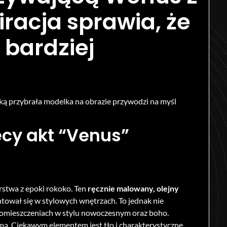
racja sprawia, że
e bardziej
aką przybrała modelka na obrazie przywodzi na myśl
ecy akt “Venus”
stwa z epoki rokoko. Ten
ręcznie malowany, olejny
ntował się w stylowych wnętrzach. To jednak nie
omieszczeniach w stylu nowoczesnym oraz boho.
umą. Ciekawym elementem jest tło i charakterystyczne