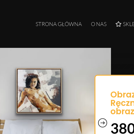
STRONA GŁÓWNA
O NAS
SKL
Obraz
Ręczn
obraz
38