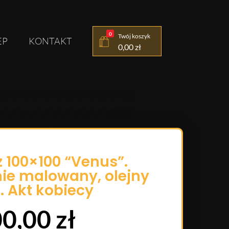
0
Twój koszyk
EP
KONTAKT
0,00
zł
 100×100 “Venus”.
ie malowany, olejny
. Akt kobiecy
00,00
zł