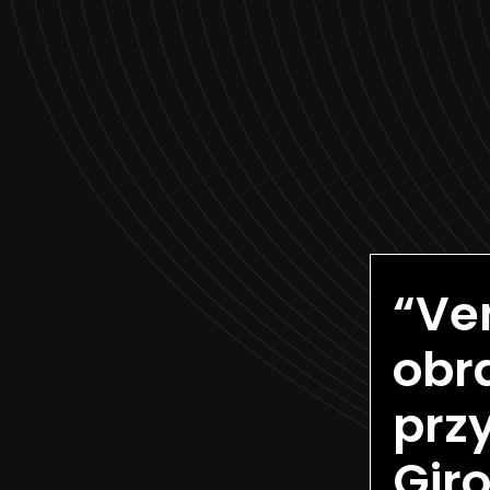
“Ve
obr
prz
Gir