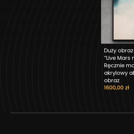
Duży obraz
DODAJ
“Live Mars n
Ręcznie m
akrylowy a
obraz
1600,00
zł