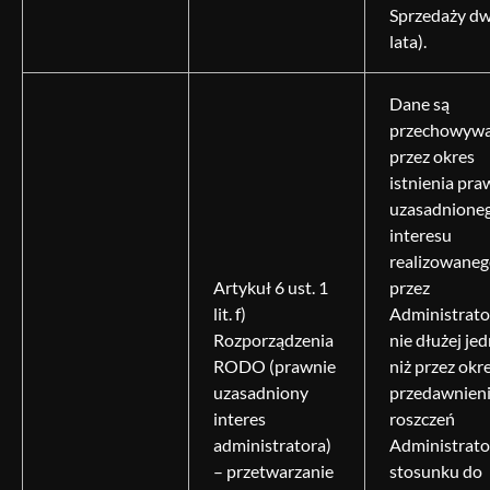
Sprzedaży d
lata).
Dane są
przechowyw
przez okres
istnienia pra
uzasadnione
interesu
realizowane
Artykuł 6 ust. 1
przez
lit. f)
Administrato
Rozporządzenia
nie dłużej je
RODO (prawnie
niż przez okr
uzasadniony
przedawnien
interes
roszczeń
administratora)
Administrato
– przetwarzanie
stosunku do