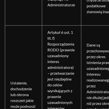
Administratorze
podatkowe
stanowią inac
Artykuł 6 ust. 1
lit. f)
Rozporządzenia
Dane są
RODO (prawnie
przechowyw
uzasadniony
przez okres
interes
istnienia pra
administratora)
uzasadnione
– przetwarzanie
interesu
jest niezbędne
realizowane
Ustalenie,
do celów
przez
dochodzenie
wynikających z
Administrato
lub obrona
prawnie
nie dłużej je
roszczeń jakie
uzasadnionych
niż przez okr
może podnosić
interesów