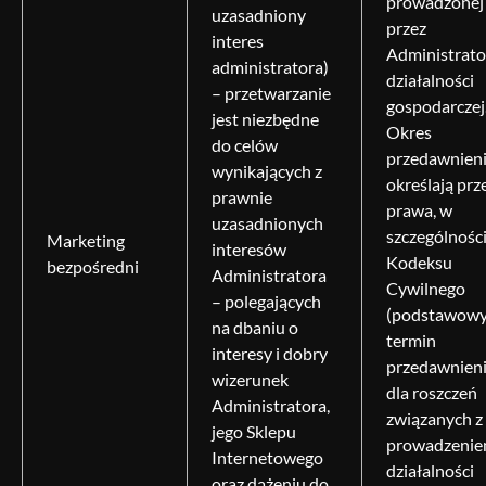
prowadzonej
uzasadniony
przez
interes
Administrato
administratora)
działalności
– przetwarzanie
gospodarczej
jest niezbędne
Okres
do celów
przedawnien
wynikających z
określają prz
prawnie
prawa, w
uzasadnionych
szczególnośc
Marketing
interesów
Kodeksu
bezpośredni
Administratora
Cywilnego
– polegających
(podstawow
na dbaniu o
termin
interesy i dobry
przedawnien
wizerunek
dla roszczeń
Administratora,
związanych z
jego Sklepu
prowadzeni
Internetowego
działalności
oraz dążeniu do