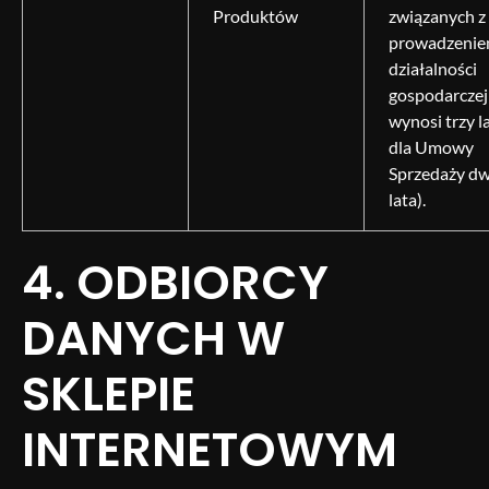
Produktów
związanych z
prowadzeni
działalności
gospodarczej
wynosi trzy la
dla Umowy
Sprzedaży d
lata).
4. ODBIORCY
DANYCH W
SKLEPIE
INTERNETOWYM