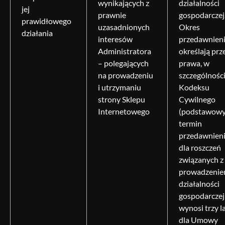
wynikających z
działalności
jej
prawnie
gospodarczej
prawidłowego
uzasadnionych
Okres
działania
interesów
przedawnien
Administratora
określają prz
– polegających
prawa, w
na prowadzeniu
szczególnośc
i utrzymaniu
Kodeksu
strony Sklepu
Cywilnego
Internetowego
(podstawow
termin
przedawnien
dla roszczeń
związanych z
prowadzeni
działalności
gospodarczej
wynosi trzy la
dla Umowy