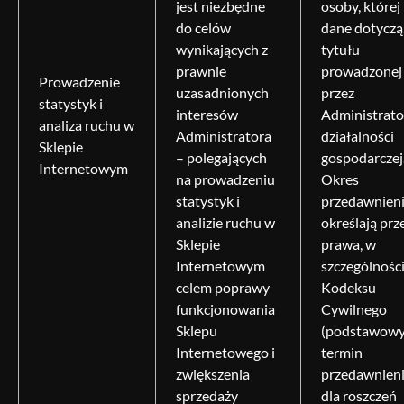
jest niezbędne
osoby, której
do celów
dane dotyczą,
wynikających z
tytułu
prawnie
prowadzonej
Prowadzenie
uzasadnionych
przez
statystyk i
interesów
Administrato
analiza ruchu w
Administratora
działalności
Sklepie
– polegających
gospodarczej
Internetowym
na prowadzeniu
Okres
statystyk i
przedawnien
analizie ruchu w
określają prz
Sklepie
prawa, w
Internetowym
szczególnośc
celem poprawy
Kodeksu
funkcjonowania
Cywilnego
Sklepu
(podstawow
Internetowego i
termin
zwiększenia
przedawnien
sprzedaży
dla roszczeń