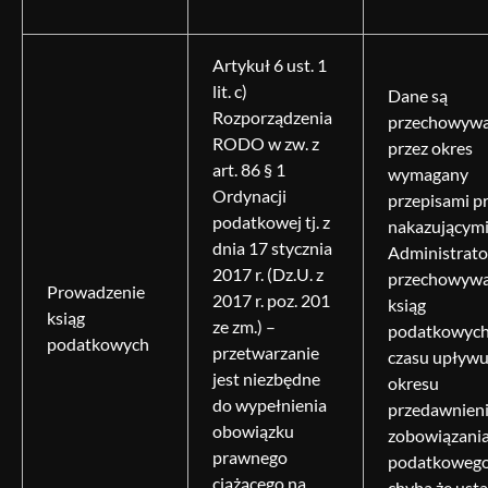
Artykuł 6 ust. 1
lit. c)
Dane są
Rozporządzenia
przechowyw
RODO w zw. z
przez okres
art. 86 § 1
wymagany
Ordynacji
przepisami p
podatkowej tj. z
nakazującym
dnia 17 stycznia
Administrat
2017 r. (Dz.U. z
przechowywa
Prowadzenie
2017 r. poz. 201
ksiąg
ksiąg
ze zm.) –
podatkowych
podatkowych
przetwarzanie
czasu upływ
jest niezbędne
okresu
do wypełnienia
przedawnien
obowiązku
zobowiązani
prawnego
podatkowego
ciążącego na
chyba że ust