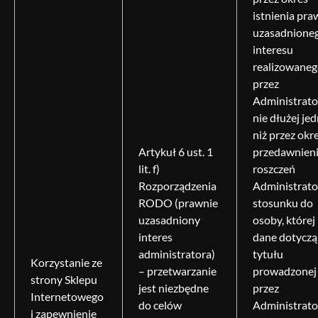
istnienia pra
uzasadnione
interesu
realizowane
przez
Administrato
nie dłużej je
niż przez okr
Artykuł 6 ust. 1
przedawnien
lit. f)
roszczeń
Rozporządzenia
Administrato
RODO (prawnie
stosunku do
uzasadniony
osoby, której
interes
dane dotyczą,
administratora)
tytułu
Korzystanie ze
– przetwarzanie
prowadzonej
strony Sklepu
jest niezbędne
przez
Internetowego
do celów
Administrato
i zapewnienie