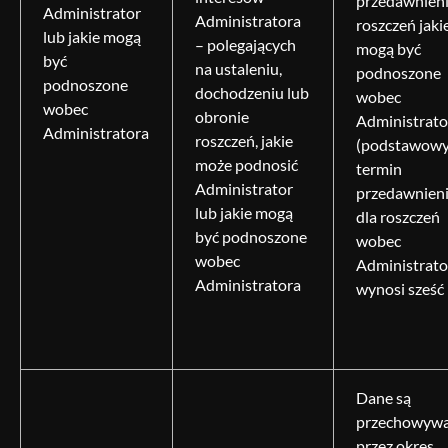
przedawnien
Administrator
Administratora
roszczeń jaki
lub jakie mogą
– polegających
mogą być
być
na ustaleniu,
podnoszone
podnoszone
dochodzeniu lub
wobec
wobec
obronie
Administrato
Administratora
roszczeń, jakie
(podstawow
może podnosić
termin
Administrator
przedawnien
lub jakie mogą
dla roszczeń
być podnoszone
wobec
wobec
Administrato
Administratora
wynosi sześć l
Dane są
przechowyw
przez okres