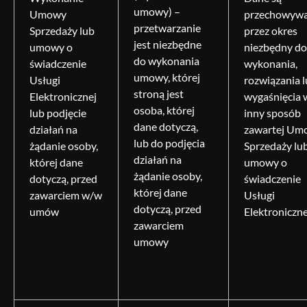
umowy) –
Umowy
przechowyw
przetwarzanie
Sprzedaży lub
przez okres
jest niezbędne
umowy o
niezbędny d
do wykonania
świadczenie
wykonania,
umowy, której
Usługi
rozwiązania 
stroną jest
Elektronicznej
wygaśnięcia 
osoba, której
lub podjęcie
inny sposób
dane dotyczą,
działań na
zawartej Um
lub do podjęcia
żądanie osoby,
Sprzedaży lu
działań na
której dane
umowy o
żądanie osoby,
dotyczą, przed
świadczenie
której dane
zawarciem w/w
Usługi
dotyczą, przed
umów
Elektroniczne
zawarciem
umowy