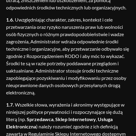
utratą, zniszczeniem lub uszkodzeniem, za pomocą
odpowiednich środków technicznych lub organizacyjnych.
1.6.
Uwzględniając charakter, zakres, kontekst i cele
przetwarzania oraz ryzyko naruszenia praw lub wolności
osób fizycznych o różnym prawdopodobieństwie i wadze
zagrożenia, Administrator wdraża odpowiednie środki
techniczne i organizacyjne, aby przetwarzanie odbywało się
zgodnie z Rozporządzeniem RODO i aby móc to wykazać.
Środki te są w razie potrzeby poddawane przeglądom i
uaktualniane. Administrator stosuje środki techniczne
zapobiegające pozyskiwaniu i modyfikowaniu przez osoby
nieuprawnione danych osobowych przesyłanych drogą
elektroniczną.
1.7.
Wszelkie słowa, wyrażenia i akronimy występujące w
niniejszej polityce prywatności i rozpoczynające się dużą
literą (np.
Sprzedawca
,
Sklep Internetowy
,
Usługa
Elektroniczna
) należy rozumieć zgodnie z ich definicją
zawartą w Regulaminie Sklepu Internetowego dostępnym