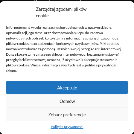
5. PROFILOWANIE
Zarządzaj zgodami plików
cookie
W SKLEPIE
Informujemy, iż w celu realizacji usług dostępnych w naszym sklepie,
optymalizacji jego treści oraz dostosowania sklepu do Państwa
indywidualnych potrzeb korzystamy z informacji zapisanych za pomocą
INTERNETOWYM
plików cookies na urządzeniach końcowych użytkowników. Pliki cookies
można kontrolować za pomocą ustawień swojej przeglądarki internetowej.
Dalsze korzystanie z naszego sklepu internetowego, bez zmiany ustawień
przeglądarki internetowej oznacza, iż użytkownik akceptuje stosowanie
5.1.
Rozporządzenie RODO nakłada na Administratora
plików cookies. Więcej informacji zawartych jest w polityce prywatności
obowiązek informowania o zautomatyzowanym
sklepu.
podejmowaniu decyzji, w tym o profilowaniu, o którym
mowa w art. 22 ust. 1 i 4 Rozporządzenia RODO, oraz –
Akceptuję
przynajmniej w tych przypadkach – istotne informacje o
zasadach ich podejmowania, a także o znaczeniu i
Odmów
przewidywanych konsekwencjach takiego przetwarzania
dla osoby, której dane dotyczą. Mając to na uwadze,
Zobacz preferencje
Skontaktuj się z nami!
Administrator podaje w tym punkcie polityki prywatności
informacje dotyczące możliwego profilowania.
Polityka prywatności
Open
chaty