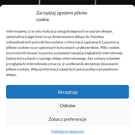
Zarządzaj zgodami plików
cookie
Informujemy, iż w celu realizacji usług dostępnych w naszym sklepie,
Obrazy Sztuki
optymalizacji jego treści oraz dostosowania sklepu do Państwa
indywidualnych potrzeb korzystamy z informacji zapisanych za pomocą
DOSTAWA
plików cookies na urządzeniach końcowych użytkowników. Pliki cookies
można kontrolować za pomocą ustawień swojej przeglądarki internetowej.
ZWROTY I REKLAMACJE
Dalsze korzystanie z naszego sklepu internetowego, bez zmiany ustawień
REGULAMIN
przeglądarki internetowej oznacza, iż użytkownik akceptuje stosowanie
plików cookies. Więcej informacji zawartych jest w polityce prywatności
POLITYKA PRYWATNOŚCI
sklepu.
MOJE KONTO
Akceptuję
biuro@obrazysztuki.pl
Odmów
+48 690 526 518
Zobacz preferencje
Skontaktuj się z nami!
© 2026 Obrazy Sztuki. Wszelkie prawa zastrzeżone.
Polityka prywatności
Open