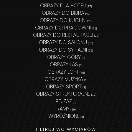
OBRAZY DLA HOTELI
(27)
OBRAZY DO BIURA
(41)
OBRAZY DO KUCHNI
(15)
OBRAZY DO PRACOWNI
(41)
OBRAZY DO RESTAURACJI
(29)
OBRAZY DO SALONU
(53)
OBRAZY DO SYPIALNI
(26)
OBRAZY GÓRY
(3)
OBRAZY LAS
(5)
OBRAZY LOFT
(46)
OBRAZY MUZYKA
(1)
OBRAZY SPORT
(1)
OBRAZY STRUKTURALNE
(12)
PEJZAŻ
(8)
RAMY
(16)
WYRÓŻNIONE
(6)
FILTRUJ WG WYMIARÓW