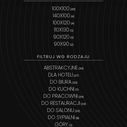
100X100
(20)
140X100
(6)
100X120
(4)
110X130
(1)
90X120
(5)
90X90
(2)
FILTRUJ WG RODZAJU
ABSTRAKCYJNE
(34)
DLA HOTELI
(27)
DO BIURA
(33)
DO KUCHNI
(7)
DO PRACOWNI
(24)
DO RESTAURACJI
(14)
DO SALONU
(32)
DO SYPIALNI
(8)
GÓRY
(1)