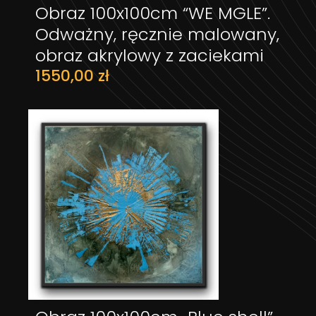
Obraz 100x100cm “WE MGLE”.
DODAJ DO KOSZYKA
Odważny, ręcznie malowany,
obraz akrylowy z zaciekami
1550,00
zł