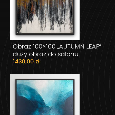
Obraz 100×100 „AUTUMN LEAF”
DODAJ DO KOSZYKA
duży obraz do salonu
1430,00
zł