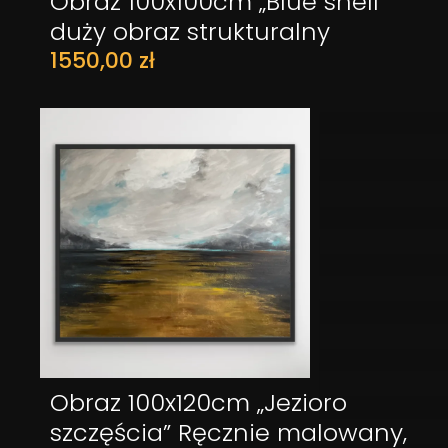
Obraz 100x100cm „Blue shell”
DODAJ DO KOSZYKA
duży obraz strukturalny
1550,00
zł
Obraz 100x120cm „Jezioro
DODAJ DO KOSZYKA
szczęścia” Ręcznie malowany,