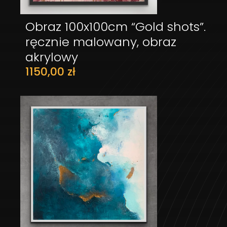
Obraz 100x100cm “Gold shots”.
DODAJ DO KOSZYKA
ręcznie malowany, obraz
akrylowy
1150,00
zł