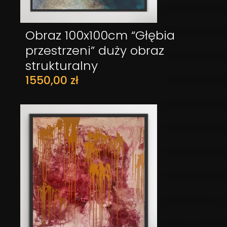
Obraz 100x100cm “Głębia
DODAJ DO KOSZYKA
przestrzeni” duży obraz
strukturalny
1550,00
zł