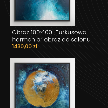
Obraz 100×100 „Turkusowa
DODAJ DO KOSZYKA
harmonia” obraz do salonu
1430,00
zł