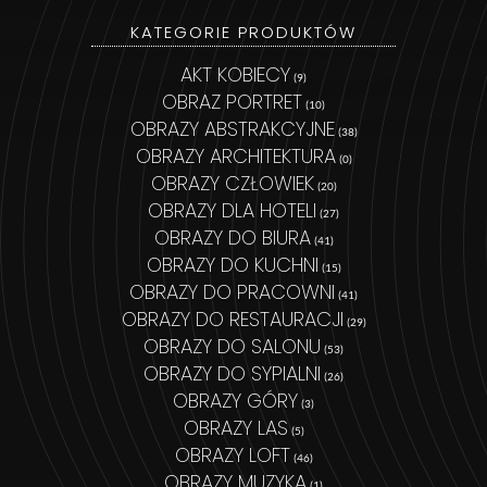
KATEGORIE PRODUKTÓW
AKT KOBIECY
(9)
OBRAZ PORTRET
(10)
OBRAZY ABSTRAKCYJNE
(38)
OBRAZY ARCHITEKTURA
(0)
OBRAZY CZŁOWIEK
(20)
OBRAZY DLA HOTELI
(27)
OBRAZY DO BIURA
(41)
OBRAZY DO KUCHNI
(15)
OBRAZY DO PRACOWNI
(41)
OBRAZY DO RESTAURACJI
(29)
OBRAZY DO SALONU
(53)
OBRAZY DO SYPIALNI
(26)
OBRAZY GÓRY
(3)
OBRAZY LAS
(5)
OBRAZY LOFT
(46)
OBRAZY MUZYKA
(1)