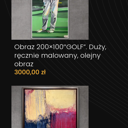
Obraz 200×100″GOLF”. Duży,
DODAJ DO KOSZYKA
ręcznie malowany, olejny
obraz
3000,00
zł