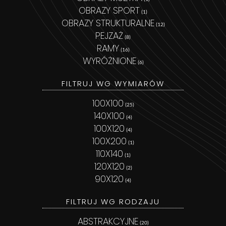
OBRAZY SPORT
(1)
OBRAZY STRUKTURALNE
(12)
PEJZAŻ
(8)
RAMY
(16)
WYRÓŻNIONE
(6)
FILTRUJ WG WYMIARÓW
100X100
(25)
140X100
(4)
100X120
(4)
100X200
(1)
110X140
(1)
120X120
(2)
90X120
(4)
FILTRUJ WG RODZAJU
ABSTRAKCYJNE
(20)