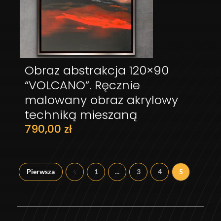
Obraz abstrakcja 120×90
DODAJ DO KOSZYKA
“VOLCANO”. Ręcznie
malowany obraz akrylowy
techniką mieszaną
790,00
zł
Pierwsza
1
...
3
4
5