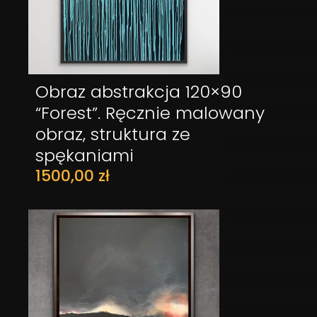
Obraz abstrakcja 120×90
DODAJ DO KOSZYKA
“Forest”. Ręcznie malowany
obraz, struktura ze
spękaniami
1500,00
zł