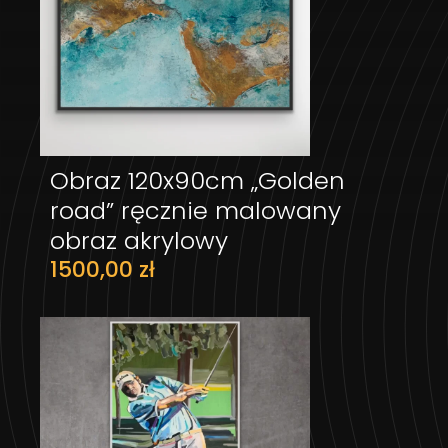
Obraz 120x90cm „Golden
DODAJ DO KOSZYKA
road” ręcznie malowany
obraz akrylowy
1500,00
zł