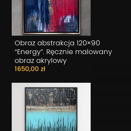
Obraz abstrakcja 120×90
DODAJ DO KOSZYKA
“Energy”. Ręcznie malowany
obraz akrylowy
1650,00
zł