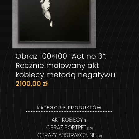
Obraz 100×100 “Act no 3”.
DODAJ DO KOSZYKA
Ręcznie malowany akt
kobiecy metodą negatywu
2100,00
zł
KATEGORIE PRODUKTÓW
AKT KOBIECY
(9)
OBRAZ PORTRET
(10)
OBRAZY ABSTRAKCYJNE
(38)