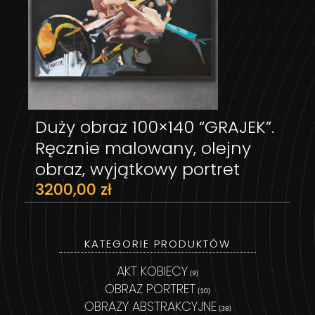
Duży obraz 100×140 “GRAJEK”.
DODAJ DO KOSZYKA
Ręcznie malowany, olejny
obraz, wyjątkowy portret
3200,00
zł
KATEGORIE PRODUKTÓW
AKT KOBIECY
(9)
OBRAZ PORTRET
(10)
OBRAZY ABSTRAKCYJNE
(38)