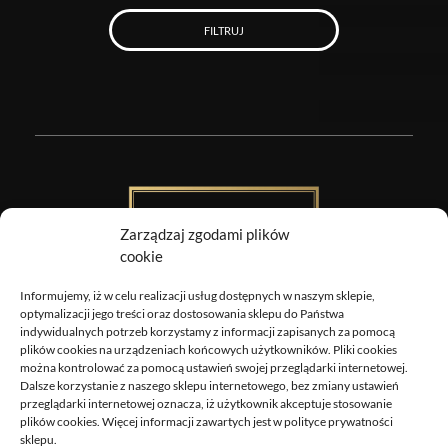
FILTRUJ
Zarządzaj zgodami plików
cookie
Informujemy, iż w celu realizacji usług dostępnych w naszym sklepie,
Obrazy Sztuki
optymalizacji jego treści oraz dostosowania sklepu do Państwa
indywidualnych potrzeb korzystamy z informacji zapisanych za pomocą
DOSTAWA
plików cookies na urządzeniach końcowych użytkowników. Pliki cookies
można kontrolować za pomocą ustawień swojej przeglądarki internetowej.
ZWROTY I REKLAMACJE
Dalsze korzystanie z naszego sklepu internetowego, bez zmiany ustawień
REGULAMIN
przeglądarki internetowej oznacza, iż użytkownik akceptuje stosowanie
plików cookies. Więcej informacji zawartych jest w polityce prywatności
POLITYKA PRYWATNOŚCI
sklepu.