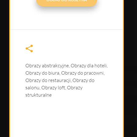
Obrazy abstrakcyjne
,
Obrazy dla hoteli
,
Obrazy do biura
,
Obrazy do pracowni
,
Obrazy do restauracji
,
Obrazy do
salonu
,
Obrazy loft
,
Obrazy
strukturalne
Tags
obraz do salonu
,
obraz do sypialni
,
obraz duży
,
obraz loft
,
obraz loftowy