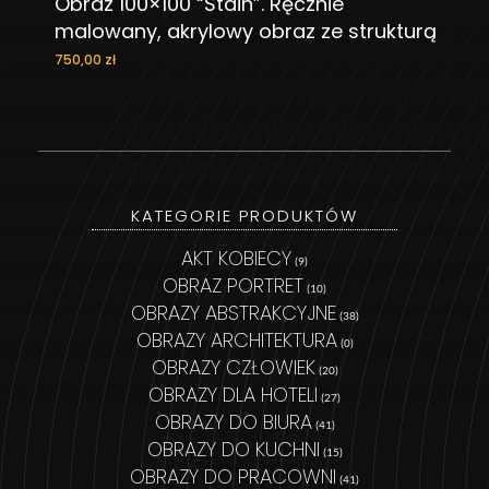
Obraz 100×100 “Stain”. Ręcznie
DODAJ DO KOSZYKA
malowany, akrylowy obraz ze strukturą
750,00
zł
KATEGORIE PRODUKTÓW
AKT KOBIECY
(9)
OBRAZ PORTRET
(10)
OBRAZY ABSTRAKCYJNE
(38)
OBRAZY ARCHITEKTURA
(0)
OBRAZY CZŁOWIEK
(20)
OBRAZY DLA HOTELI
(27)
OBRAZY DO BIURA
(41)
OBRAZY DO KUCHNI
(15)
OBRAZY DO PRACOWNI
(41)