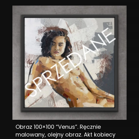
Obraz 100×100 “Venus”. Ręcznie
DODAJ DO KOSZYKA
malowany, olejny obraz. Akt kobiecy