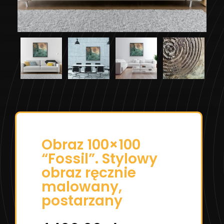
Obraz 100×100
“Fossil”. Stylowy
obraz ręcznie
malowany,
postarzany