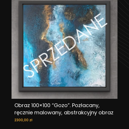
Obraz 100×100 “Gozo”. Pozłacany,
DODAJ DO KOSZYKA
ręcznie malowany, abstrakcyjny obraz
2300,00
zł