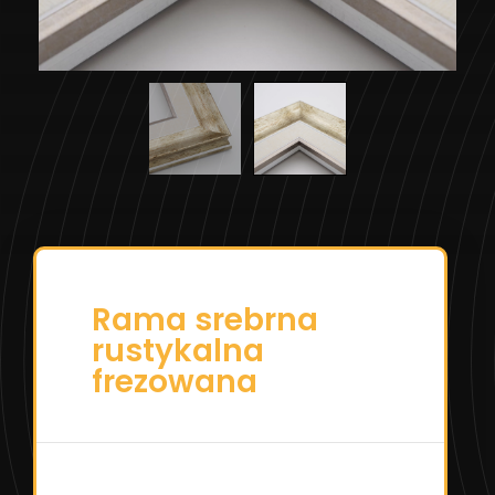
Rama srebrna
rustykalna
frezowana