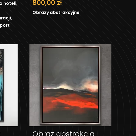
800,00
zł
,
a hoteli
Obrazy abstrakcyjne
,
racji
port
a
Obraz abstrakcja