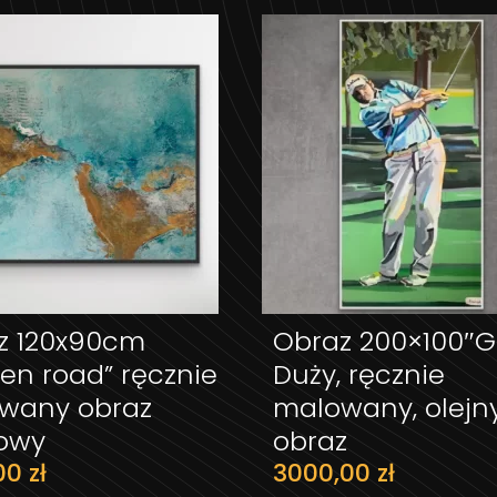
z 120x90cm
Obraz 200×100″G
DODAJ DO KOSZYKA
DODAJ DO KOS
en road” ręcznie
Duży, ręcznie
wany obraz
malowany, olejn
lowy
obraz
,00
zł
3000,00
zł