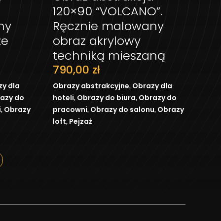
ZYKA
DODAJ DO KOSZYKA
120×90 “VOLCANO”.
ny
Ręcznie malowany
ze
obraz akrylowy
techniką mieszaną
790,00
zł
,
y dla
Obrazy abstrakcyjne
Obrazy dla
,
,
azy do
hoteli
Obrazy do biura
Obrazy do
,
,
,
i
Obrazy
pracowni
Obrazy do salonu
Obrazy
,
loft
Pejzaż