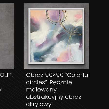
OLF”.
Obraz 90×90 “Colorful
ZYKA
DODAJ DO KOSZYKA
circles”. Ręcznie
y
malowany
abstrakcyjny obraz
akrylowy