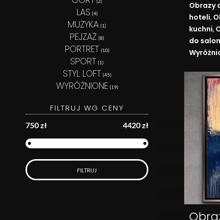
(2)
Obrazy 
LAS
(4)
,
hoteli
O
MUZYKA
(1)
,
kuchni
O
PEJZAŻ
(8)
do salo
PORTRET
(10)
Wyróżni
SPORT
(1)
STYL LOFT
(45)
WYRÓŻNIONE
(19)
FILTRUJ WG CENY
750 zł
4420 zł
FILTRUJ
Obra