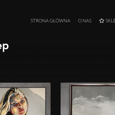
STRONA GŁÓWNA
O NAS
SKL
ep