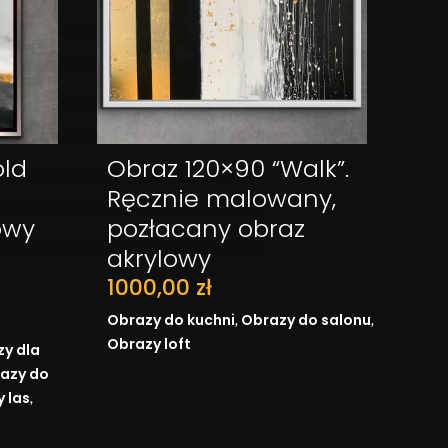
old
Obraz 120×90 “Walk”.
ZYKA
DODAJ DO KOSZYKA
Ręcznie malowany,
owy
pozłacany obraz
akrylowy
1000,00
zł
,
,
Obrazy do kuchni
Obrazy do salonu
Obrazy loft
y dla
azy do
,
 las