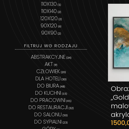
110X130
(1)
110X140
(2)
120X120
(2)
90X120
(6)
90X90
(2)
FILTRUJ WG RODZAJU
ABSTRAKCYJNE
(34)
AKT
(9)
CZŁOWIEK
(20)
DLA HOTELI
(30)
DO BIURA
Obra
(48)
DO KUCHNI
(15)
„Gold
DO PRACOWNI
(41)
malo
DO RESTAURACJI
(32)
akry
DO SALONU
(50)
DO SYPIALNI
1500
(23)
GÓRY