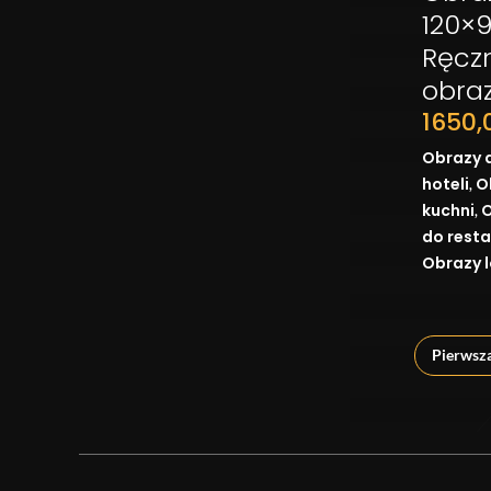
120×9
Ręcz
obra
1650
Obrazy 
,
hoteli
O
,
kuchni
O
do resta
Obrazy l
Pierwsz