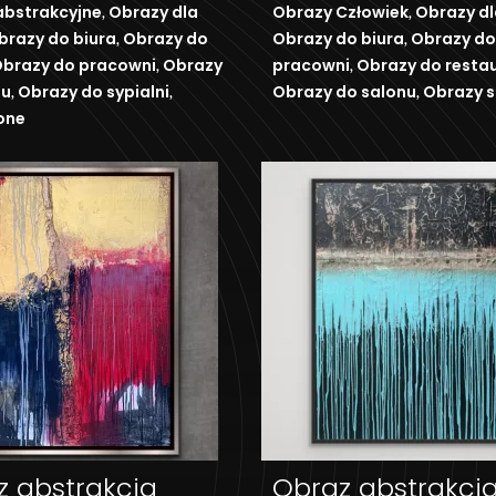
,
,
abstrakcyjne
Obrazy dla
Obrazy Człowiek
Obrazy dl
,
,
brazy do biura
Obrazy do
Obrazy do biura
Obrazy do
,
,
brazy do pracowni
Obrazy
pracowni
Obrazy do restau
,
,
,
nu
Obrazy do sypialni
Obrazy do salonu
Obrazy s
one
z abstrakcja
Obraz abstrakcj