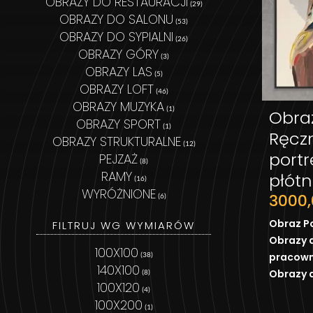
OBRAZY DO RESTAURACJI
(29)
OBRAZY DO SALONU
(53)
OBRAZY DO SYPIALNI
(26)
OBRAZY GÓRY
(3)
OBRAZY LAS
(5)
OBRAZY LOFT
(46)
OBRAZY MUZYKA
(1)
Obraz
OBRAZY SPORT
(1)
Ręcz
OBRAZY STRUKTURALNE
(12)
portr
PEJZAŻ
(8)
RAMY
płótn
(16)
WYRÓŻNIONE
3000
(6)
Obraz P
FILTRUJ WG WYMIARÓW
Obrazy 
100X100
(38)
pracown
140X100
Obrazy 
(8)
100X120
(4)
100X200
(1)