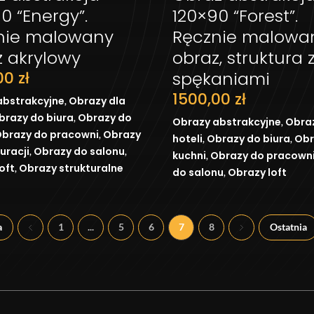
DODAJ DO KOSZYKA
DODAJ DO KOS
0 “Energy”.
120×90 “Forest”.
nie malowany
Ręcznie malowa
z akrylowy
obraz, struktura 
,00
zł
spękaniami
1500,00
zł
,
abstrakcyjne
Obrazy dla
,
brazy do biura
Obrazy do
,
Obrazy abstrakcyjne
Obraz
,
brazy do pracowni
Obrazy
,
,
hoteli
Obrazy do biura
Obr
,
,
uracji
Obrazy do salonu
,
kuchni
Obrazy do pracown
,
oft
Obrazy strukturalne
,
do salonu
Obrazy loft
a
1
...
5
6
7
8
Ostatnia