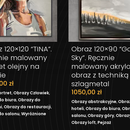
 120×120 “TINA”.
Obraz 120×90 “G
DODAJ DO KOSZYKA
DODAJ DO KOS
nie malowany
Sky”. Ręcznie
et olejny na
malowany akryl
ie
obraz z techniką
,00
zł
szlagmetal
1050,00
zł
,
,
ortret
Obrazy Człowiek
,
do biura
Obrazy do
,
Obrazy abstrakcyjne
Obraz
,
,
i
Obrazy do restauracji
,
,
hoteli
Obrazy do biura
Obr
,
do salonu
Wyróżnione
,
,
salonu
Obrazy góry
Obrazy
,
Obrazy loft
Pejzaż