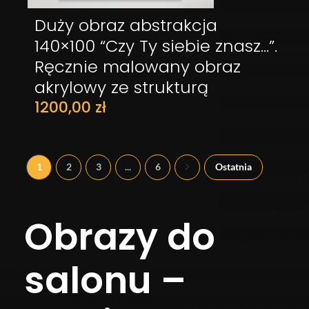
Duży obraz abstrakcja
DODAJ DO KOSZYKA
140×100 “Czy Ty siebie znasz…”.
Ręcznie malowany obraz
akrylowy ze strukturą
1200,00
zł
1
2
3
...
6
Ostatnia
Obrazy do
salonu –