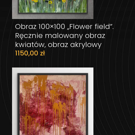
Obraz 100×100 „Flower field”.
DODAJ DO KOSZYKA
Ręcznie malowany obraz
kwiatów, obraz akrylowy
1150,00
zł