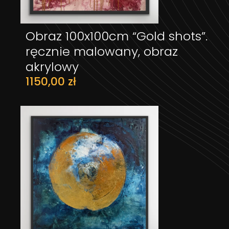
Obraz 100x100cm “Gold shots”.
DODAJ DO KOSZYKA
ręcznie malowany, obraz
akrylowy
1150,00
zł