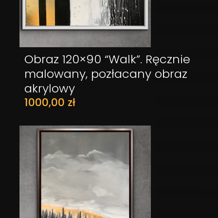
Obraz 120×90 “Walk”. Ręcznie
DODAJ DO KOSZYKA
malowany, pozłacany obraz
akrylowy
1000,00
zł