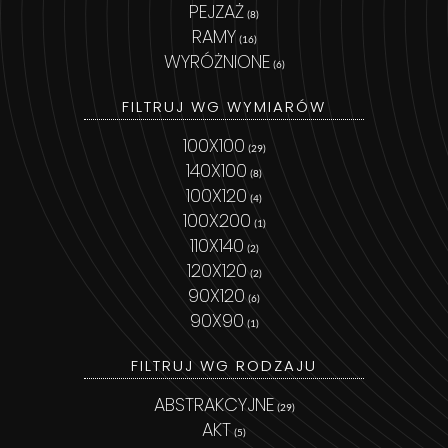
PEJZAŻ
(8)
RAMY
(16)
WYRÓŻNIONE
(6)
FILTRUJ WG WYMIARÓW
100X100
(29)
140X100
(8)
100X120
(4)
100X200
(1)
110X140
(2)
120X120
(2)
90X120
(6)
90X90
(1)
FILTRUJ WG RODZAJU
ABSTRAKCYJNE
(29)
AKT
(5)