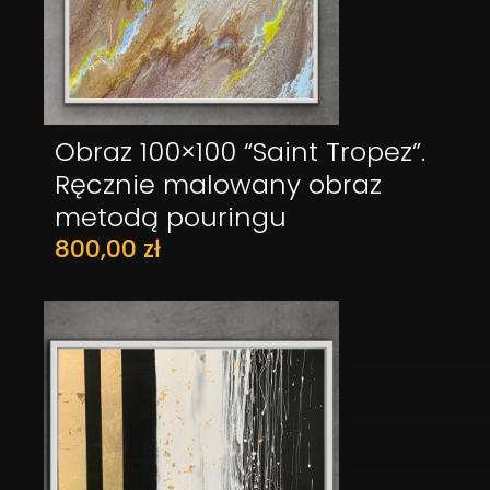
Obraz 100×100 “Saint Tropez”.
DODAJ DO KOSZYKA
Ręcznie malowany obraz
metodą pouringu
800,00
zł