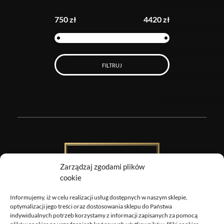
750 zł
4420 zł
FILTRUJ
Zarządzaj zgodami plików
cookie
Informujemy, iż w celu realizacji usług dostępnych w naszym sklepie,
Obrazy Sztuki
optymalizacji jego treści oraz dostosowania sklepu do Państwa
indywidualnych potrzeb korzystamy z informacji zapisanych za pomocą
DOSTAWA