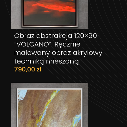
Obraz abstrakcja 120×90
DODAJ DO KOSZYKA
“VOLCANO”. Ręcznie
malowany obraz akrylowy
techniką mieszaną
790,00
zł