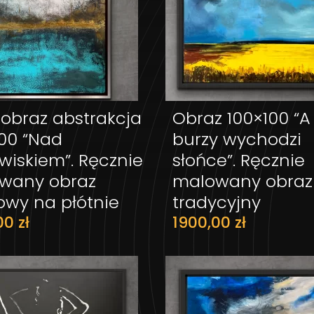
 obraz abstrakcja
Obraz 100×100 “A
DODAJ DO KOSZYKA
DODAJ DO KOS
100 “Nad
burzy wychodzi
wiskiem”. Ręcznie
słońce”. Ręcznie
wany obraz
malowany obraz
lowy na płótnie
tradycyjny
,00
zł
1900,00
zł