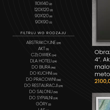
110X140
(2)
120X120
(2)
90X120
(6)
90X90
(1)
FILTRUJ WG RODZAJU
ABSTRAKCYJNE
(29)
AKT
(5)
Obraz
CZŁOWIEK
(14)
4”. A
DLA HOTELI
(29)
malo
DO BIURA
(46)
DO KUCHNI
meto
(15)
DO PRACOWNI
2100,
(36)
DO RESTAURACJI
(29)
DO SALONU
(50)
DO SYPIALNI
(19)
GÓRY
(2)
LAS