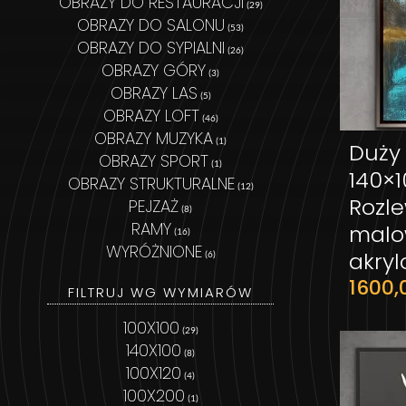
OBRAZY DO RESTAURACJI
(29)
OBRAZY DO SALONU
(53)
OBRAZY DO SYPIALNI
(26)
OBRAZY GÓRY
(3)
OBRAZY LAS
(5)
OBRAZY LOFT
(46)
OBRAZY MUZYKA
(1)
Duży
OBRAZY SPORT
(1)
140×
OBRAZY STRUKTURALNE
(12)
Rozle
PEJZAŻ
(8)
RAMY
malo
(16)
WYRÓŻNIONE
akry
(6)
1600
FILTRUJ WG WYMIARÓW
100X100
(29)
140X100
(8)
100X120
(4)
100X200
(1)