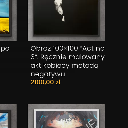
 po
Obraz 100×100 “Act no
ZYKA
DODAJ DO KOSZYKA
3”. Ręcznie malowany
akt kobiecy metodą
negatywu
2100,00
zł