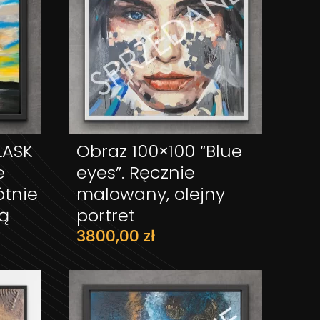
LASK
Obraz 100×100 “Blue
ZYKA
DODAJ DO KOSZYKA
e
eyes”. Ręcznie
tnie
malowany, olejny
rą
portret
3800,00
zł