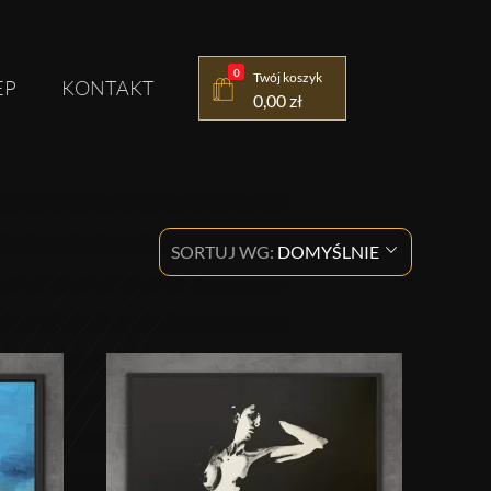
0
Twój koszyk
EP
KONTAKT
0,00
zł
SORTUJ WG:
DOMYŚLNIE