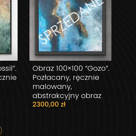
sil”.
Obraz 100×100 “Gozo”.
ZYKA
DODAJ DO KOSZYKA
cznie
Pozłacany, ręcznie
malowany,
abstrakcyjny obraz
2300,00
zł