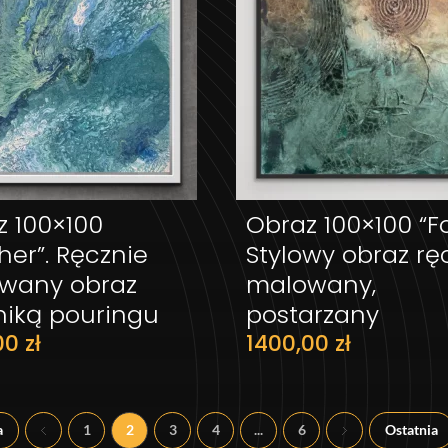
z 100×100
Obraz 100×100 “Fos
DODAJ DO KOSZYKA
DODAJ DO KOS
her”. Ręcznie
Stylowy obraz rę
wany obraz
malowany,
niką pouringu
postarzany
00
zł
1400,00
zł
a
1
2
3
4
...
6
Ostatnia