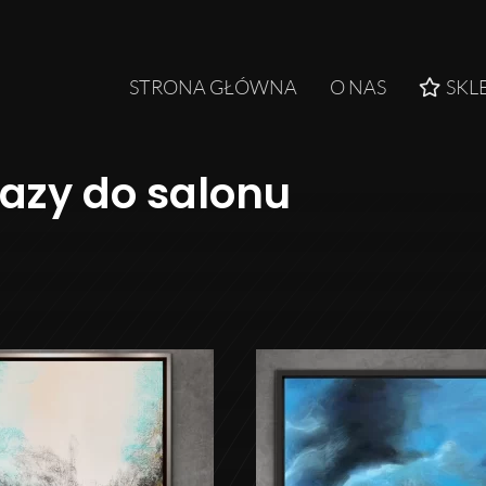
STRONA GŁÓWNA
O NAS
SKL
azy do salonu