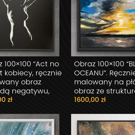
 100×100 “Act no
Obraz 100×100 “B
DODAJ DO KOSZYKA
DODAJ DO KOS
kt kobiecy, ręcznie
OCEANU”. Ręczni
wany obraz
malowany na płó
dą negatywu,
obraz ze struktu
00
zł
1600,00
zł