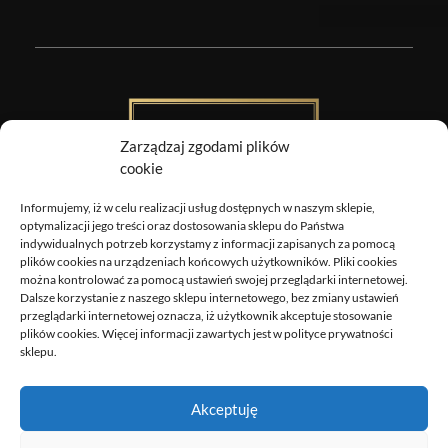
Zarządzaj zgodami plików
cookie
Informujemy, iż w celu realizacji usług dostępnych w naszym sklepie,
Obrazy Sztuki
optymalizacji jego treści oraz dostosowania sklepu do Państwa
indywidualnych potrzeb korzystamy z informacji zapisanych za pomocą
DOSTAWA
plików cookies na urządzeniach końcowych użytkowników. Pliki cookies
można kontrolować za pomocą ustawień swojej przeglądarki internetowej.
ZWROTY I REKLAMACJE
Dalsze korzystanie z naszego sklepu internetowego, bez zmiany ustawień
REGULAMIN
przeglądarki internetowej oznacza, iż użytkownik akceptuje stosowanie
plików cookies. Więcej informacji zawartych jest w polityce prywatności
POLITYKA PRYWATNOŚCI
sklepu.
MOJE KONTO
Akceptuję
biuro@obrazysztuki.pl