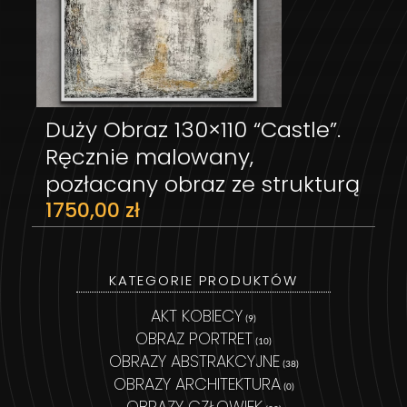
Duży Obraz 130×110 “Castle”.
DODAJ DO KOSZYKA
Ręcznie malowany,
pozłacany obraz ze strukturą
1750,00
zł
KATEGORIE PRODUKTÓW
AKT KOBIECY
(9)
OBRAZ PORTRET
(10)
OBRAZY ABSTRAKCYJNE
(38)
OBRAZY ARCHITEKTURA
(0)
OBRAZY CZŁOWIEK