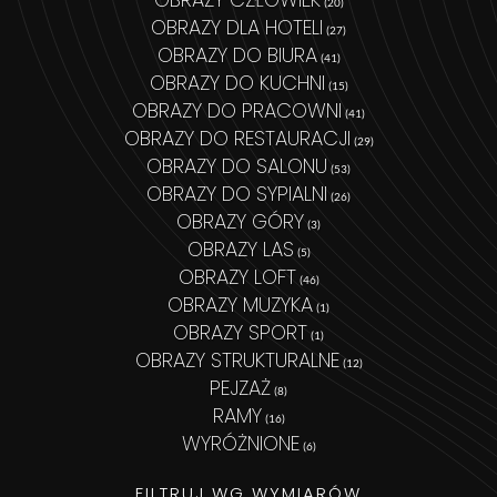
(20)
OBRAZY DLA HOTELI
(27)
OBRAZY DO BIURA
(41)
OBRAZY DO KUCHNI
(15)
OBRAZY DO PRACOWNI
(41)
OBRAZY DO RESTAURACJI
(29)
OBRAZY DO SALONU
(53)
OBRAZY DO SYPIALNI
(26)
OBRAZY GÓRY
(3)
OBRAZY LAS
(5)
OBRAZY LOFT
(46)
OBRAZY MUZYKA
(1)
OBRAZY SPORT
(1)
OBRAZY STRUKTURALNE
(12)
PEJZAŻ
(8)
RAMY
(16)
WYRÓŻNIONE
(6)
FILTRUJ WG WYMIARÓW