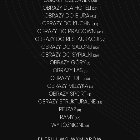
(20)
OBRAZY DLA HOTELI
(27)
OBRAZY DO BIURA
(41)
OBRAZY DO KUCHNI
(15)
OBRAZY DO PRACOWNI
(41)
OBRAZY DO RESTAURACJI
(29)
OBRAZY DO SALONU
(53)
OBRAZY DO SYPIALNI
(26)
OBRAZY GÓRY
(3)
OBRAZY LAS
(5)
OBRAZY LOFT
(46)
OBRAZY MUZYKA
(1)
OBRAZY SPORT
(1)
OBRAZY STRUKTURALNE
(12)
PEJZAŻ
(8)
RAMY
(16)
WYRÓŻNIONE
(6)
FILTRUJ WG WYMIARÓW