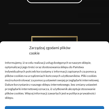
Zarządzaj zgodami plików
cookie
Informujemy, iż w celu realizacji usług dostępnych w naszym sklepie,
Obrazy Sztuki
optymalizacji jego treści oraz dostosowania sklepu do Państwa
indywidualnych potrzeb korzystamy z informacji zapisanych za pomocą
DOSTAWA
plików cookies na urządzeniach końcowych użytkowników. Pliki cookies
można kontrolować za pomocą ustawień swojej przeglądarki internetowej.
ZWROTY I REKLAMACJE
Dalsze korzystanie z naszego sklepu internetowego, bez zmiany ustawień
REGULAMIN
przeglądarki internetowej oznacza, iż użytkownik akceptuje stosowanie
plików cookies. Więcej informacji zawartych jest w polityce prywatności
POLITYKA PRYWATNOŚCI
sklepu.
MOJE KONTO