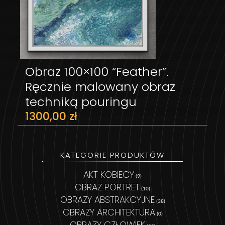
Obraz 100×100 “Feather”.
DODAJ DO KOSZYKA
Ręcznie malowany obraz
techniką pouringu
1300,00
zł
KATEGORIE PRODUKTÓW
AKT KOBIECY
(9)
OBRAZ PORTRET
(10)
OBRAZY ABSTRAKCYJNE
(38)
OBRAZY ARCHITEKTURA
(0)
OBRAZY CZŁOWIEK