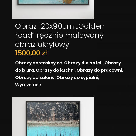
Obraz 120x90cm „Golden
DODAJ DO KOSZYKA
road” ręcznie malowany
obraz akrylowy
1500,00
zł
,
,
Obrazy abstrakcyjne
Obrazy dla hoteli
Obrazy
,
,
,
do biura
Obrazy do kuchni
Obrazy do pracowni
,
,
Obrazy do salonu
Obrazy do sypialni
Wyróżnione