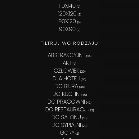
110X140
(2)
120X120
(2)
90X120
(6)
90X90
(2)
FILTRUJ WG RODZAJU
ABSTRAKCYJNE
(34)
AKT
(9)
CZŁOWIEK
(20)
DLA HOTELI
(30)
DO BIURA
(48)
DO KUCHNI
(15)
DO PRACOWNI
(41)
DO RESTAURACJI
(32)
DO SALONU
(50)
DO SYPIALNI
(23)
GÓRY
(2)