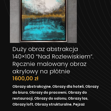
Duży obraz abstrakcja
DODAJ DO KOSZYKA
140×100 “Nad Rozlewiskiem”.
Ręcznie malowany obraz
akrylowy na płótnie
1600,00
zł
,
,
Obrazy abstrakcyjne
Obrazy dla hoteli
Obrazy
,
,
do biura
Obrazy do pracowni
Obrazy do
,
,
,
restauracji
Obrazy do salonu
Obrazy las
,
,
Obrazy loft
Obrazy strukturalne
Pejzaż