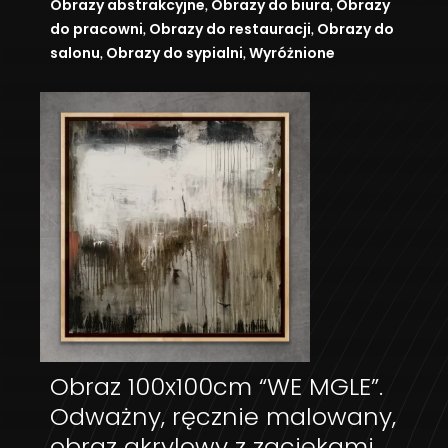
,
,
Obrazy abstrakcyjne
Obrazy do biura
Obrazy
,
,
do pracowni
Obrazy do restauracji
Obrazy do
,
,
salonu
Obrazy do sypialni
Wyróżnione
Obraz 100x100cm “WE MGLE”.
DODAJ DO KOSZYKA
Odważny, ręcznie malowany,
obraz akrylowy z zaciekami