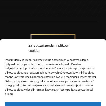
Zarządzaj zgodami plików
cookie
Informujemy, iż w celu realizacji usług dostępnych w naszym sklepie,
Obrazy Sztuki
optymalizacji jego treści oraz dostosowania sklepu do Państwa
indywidualnych potrzeb korzystamy z informacji zapisanych za pomocą
DOSTAWA
plików cookies na urządzeniach końcowych użytkowników. Pliki cookies
można kontrolować za pomocą ustawień swojej przeglądarki internetowej.
ZWROTY I REKLAMACJE
Dalsze korzystanie z naszego sklepu internetowego, bez zmiany ustawień
REGULAMIN
przeglądarki internetowej oznacza, iż użytkownik akceptuje stosowanie
plików cookies. Więcej informacji zawartych jest w polityce prywatności
POLITYKA PRYWATNOŚCI
sklepu.
MOJE KONTO