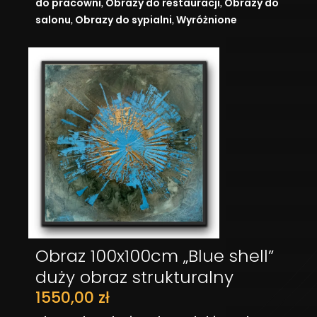
,
,
do pracowni
Obrazy do restauracji
Obrazy do
,
,
salonu
Obrazy do sypialni
Wyróżnione
Obraz 100x100cm „Blue shell”
DODAJ DO KOSZYKA
duży obraz strukturalny
1550,00
zł