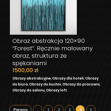
Obraz abstrakcja 120×90
DODAJ DO KOSZYKA
“Forest”. Ręcznie malowany
obraz, struktura ze
spękaniami
1500,00
zł
,
,
Obrazy abstrakcyjne
Obrazy dla hoteli
Obrazy
,
,
,
do biura
Obrazy do kuchni
Obrazy do pracowni
,
Obrazy do salonu
Obrazy loft
Pierwsza
1
2
3
4
5