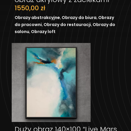
1550,00
zł
,
,
Obrazy abstrakcyjne
Obrazy do biura
Obrazy
,
,
do pracowni
Obrazy do restauracji
Obrazy do
,
salonu
Obrazy loft
Duży obraz 140×100 “Live Mars